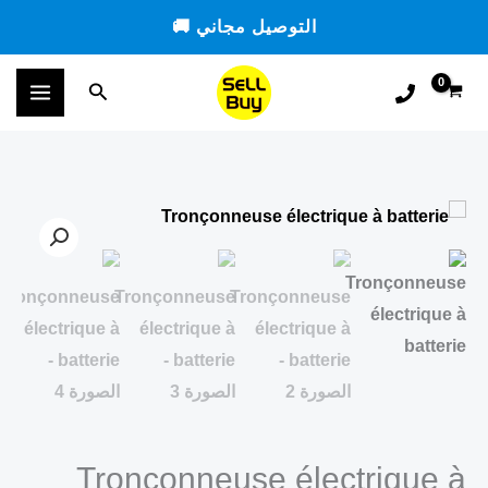
خطي
التوصيل مجاني 🚚
لى
لمحتوى
البحث
Tronçonneuse électrique à