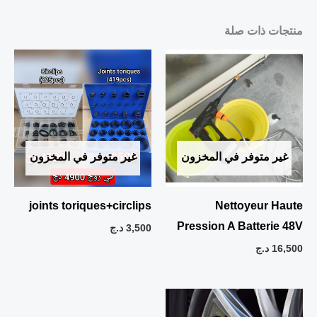
منتجات ذات صلة
غير متوفر في المخزون
غير متوفر في المخزون
joints toriques+circlips
Nettoyeur Haute
Pression A Batterie 48V
3,500
د.ج
16,500
د.ج