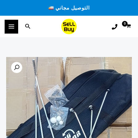
خطي
التوصيل مجاني
لى
لمحتوى
البحث
كمية
Kit
de
débosselage
6
Tiges