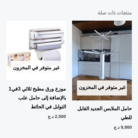
منتجات ذات صلة
غير متوفر في المخزون
غير متوفر في المخزون
موزع ورق مطبخ ثلاثي 3في1
بالإضافة إلى حامل علب
التوابل في الحائط
حامل الملابس الجديد القابل
2,500
د.ج
للطي
9,900
د.ج