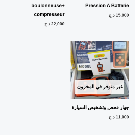
boulonneuse+
Pression A Batterie
compresseur
15,000
د.ج
22,000
د.ج
غير متوفر في المخزون
جهاز فحص وتشخيص السيارة
11,000
د.ج