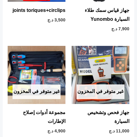
جهاز قياس سمك طلاء
joints toriques+circlips
السيارة Yunombo
3,500
د.ج
7,900
د.ج
غير متوفر في المخزون
غير متوفر في المخزون
جهاز فحص وتشخيص
مجموعة أدوات إصلاح
السيارة
الإطارات
11,000
د.ج
4,900
د.ج