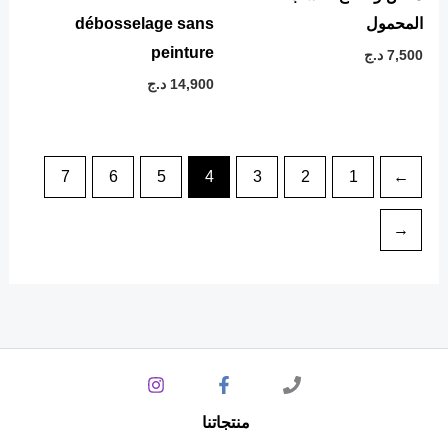
المحمول
débosselage sans
peinture
7,500
د.ج
14,900
د.ج
7
6
5
4
3
2
1
→
←
منتجاتنا