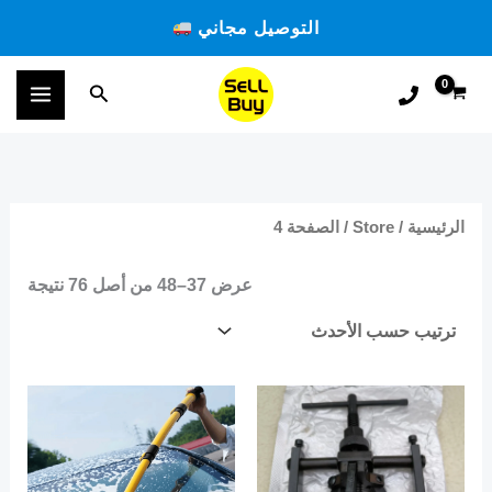
تم
خطي
الفر
التوصيل مجاني
حس
لى
الأح
لمحتوى
البحث
الرئيسية
/
Store
/ الصفحة 4
عرض 37–48 من أصل 76 نتيجة